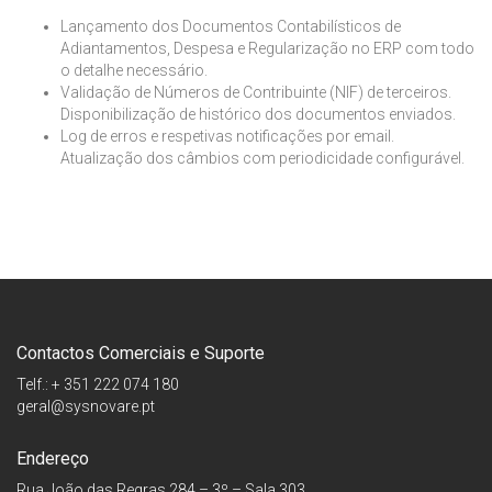
Lançamento dos Documentos Contabilísticos de
Adiantamentos, Despesa e Regularização no ERP com todo
o detalhe necessário.
Validação de Números de Contribuinte (NIF) de terceiros.
Disponibilização de histórico dos documentos enviados.
Log de erros e respetivas notificações por email.
Atualização dos câmbios com periodicidade configurável.
Contactos Comerciais e Suporte
Telf.: + 351 222 074 180
geral@sysnovare.pt
Endereço
Rua João das Regras 284 – 3º – Sala 303