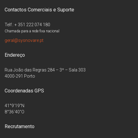
Contactos Comerciais e Suporte
Telf.: + 351 222 074 180
Chamada para a rede fixa nacional
geral@sysnovare.pt
Endereço
Rua João das Regras 284 – 3º – Sala 303
4000-291 Porto
Coordenadas GPS
41°9’19″N
8°36’40″O
Recrutamento