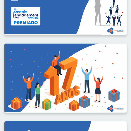
Sysnovare reconhecida nos People
Engagement Awards 2026
Sysnovare reconhecida nos People Engagement Awards 2026
A inovação começa nas pessoas e este reconhecimento
reforça exatamente isso. É com enorme orgulho que
partilhamos que a Sysnovare foi distinguida nos People
Engagement Awards.