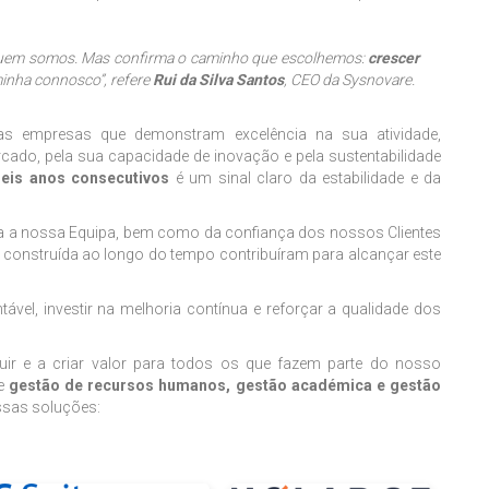
 quem somos. Mas confirma o caminho que escolhemos:
crescer
nha connosco”, refere
Rui da Silva Santos
, CEO da Sysnovare.
as empresas que demonstram excelência na sua atividade,
ado, pela sua capacidade de inovação e pela sustentabilidade
seis anos consecutivos
é um sinal claro da estabilidade e da
da a nossa Equipa, bem como da confiança dos nossos Clientes
o construída ao longo do tempo contribuíram para alcançar este
el, investir na melhoria contínua e reforçar a qualidade dos
uir e a criar valor para todos os que fazem parte do nosso
te
gestão de recursos humanos, gestão académica e gestão
ssas soluções: