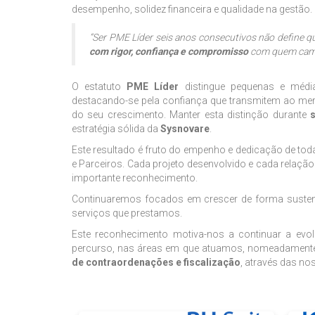
desempenho, solidez financeira e qualidade na gestão.
“Ser PME Líder seis anos consecutivos não define
com rigor, confiança e compromisso
com quem cami
O estatuto
PME Líder
distingue pequenas e médi
destacando-se pela confiança que transmitem ao merc
do seu crescimento. Manter esta distinção durante
estratégia sólida da
Sysnovare
.
Este resultado é fruto do empenho e dedicação de to
e Parceiros. Cada projeto desenvolvido e cada relaçã
importante reconhecimento.
Continuaremos focados em crescer de forma sustentáv
serviços que prestamos.
Este reconhecimento motiva-nos a continuar a evol
percurso, nas áreas em que atuamos, nomeadamen
de contraordenações e fiscalização
, através das no