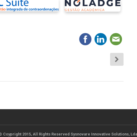
© Coypright 2015, All Rights Reserved Sysnovare Innovative Solutions, Lda