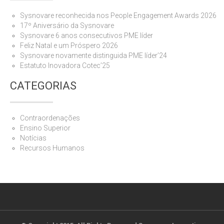
Sysnovare reconhecida nos People Engagement Awards 2026
17º Aniversário da Sysnovare
Sysnovare 6 anos consecutivos PME líder
Feliz Natal e um Próspero 2026
Sysnovare novamente distinguida PME líder’24
Estatuto Inovadora Cotec’25
CATEGORIAS
Contraordenações
Ensino Superior
Notícias
Recursos Humanos