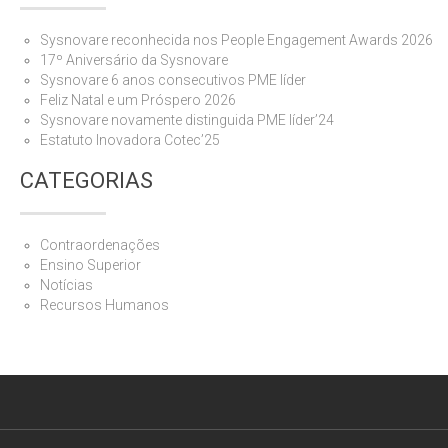
Sysnovare reconhecida nos People Engagement Awards 2026
17º Aniversário da Sysnovare
Sysnovare 6 anos consecutivos PME líder
Feliz Natal e um Próspero 2026
Sysnovare novamente distinguida PME líder’24
Estatuto Inovadora Cotec’25
CATEGORIAS
Contraordenações
Ensino Superior
Notícias
Recursos Humanos